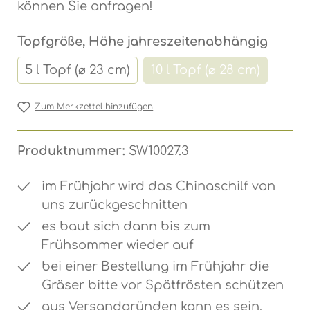
können Sie anfragen!
auswä
Topfgröße, Höhe jahreszeitenabhängig
5 l Topf (⌀ 23 cm)
10 l Topf (⌀ 28 cm)
(Diese Option ist z
Zum Merkzettel hinzufügen
Produktnummer:
SW10027.3
im Frühjahr wird das Chinaschilf von
uns zurückgeschnitten
es baut sich dann bis zum
Frühsommer wieder auf
bei einer Bestellung im Frühjahr die
Gräser bitte vor Spätfrösten schützen
aus Versandgründen kann es sein,