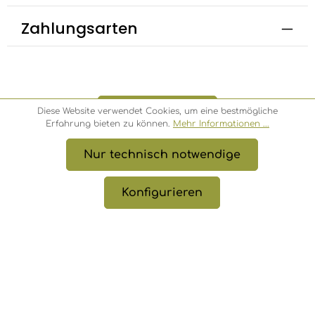
Zahlungsarten
Bestellung widerrufen
Diese Website verwendet Cookies, um eine bestmögliche
Erfahrung bieten zu können.
Mehr Informationen ...
Nur technisch notwendige
* Alle Preise inkl. gesetzl. Mehrwertsteuer zzgl.
Versandkosten
, wenn nicht anders angegeben.
Konfigurieren
© 2026 Bambusbörse