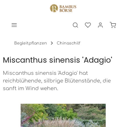
halt springen
Warenk
Begleitpflanzen
Chinaschilf
Miscanthus sinensis 'Adagio'
Miscanthus sinensis 'Adagio' hat
reichblühende, silbrige Blütenstände, die
sanft im Wind wehen.
Bildergalerie überspringen