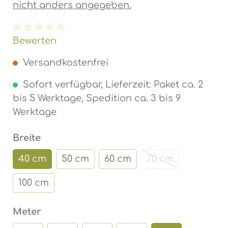
nicht anders angegeben.
Durchschnittliche Bewertung von 0 von 5 Ste
Bewerten
Versandkostenfrei
Sofort verfügbar, Lieferzeit: Paket ca. 2
bis 5 Werktage, Spedition ca. 3 bis 9
Werktage
auswählen
Breite
40 cm
50 cm
60 cm
70 cm
(Diese Option ist
100 cm
auswählen
Meter