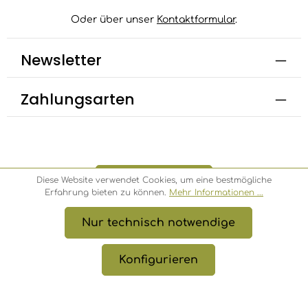
Oder über unser
Kontaktformular
.
Newsletter
Zahlungsarten
Bestellung widerrufen
Diese Website verwendet Cookies, um eine bestmögliche
Erfahrung bieten zu können.
Mehr Informationen ...
Nur technisch notwendige
* Alle Preise inkl. gesetzl. Mehrwertsteuer zzgl.
Versandkosten
, wenn nicht anders angegeben.
Konfigurieren
© 2026 Bambusbörse