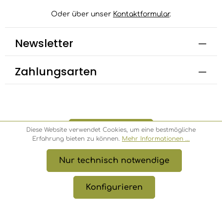
Oder über unser
Kontaktformular
.
Newsletter
Zahlungsarten
Bestellung widerrufen
Diese Website verwendet Cookies, um eine bestmögliche
Erfahrung bieten zu können.
Mehr Informationen ...
Nur technisch notwendige
* Alle Preise inkl. gesetzl. Mehrwertsteuer zzgl.
Versandkosten
, wenn nicht anders angegeben.
Konfigurieren
© 2026 Bambusbörse