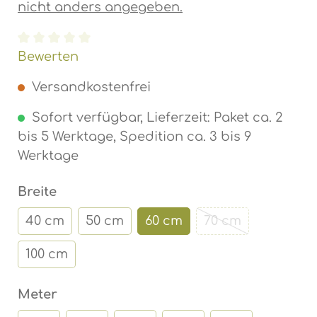
nicht anders angegeben.
Durchschnittliche Bewertung von 0 von 5 Ste
Bewerten
Versandkostenfrei
Sofort verfügbar, Lieferzeit: Paket ca. 2
bis 5 Werktage, Spedition ca. 3 bis 9
Werktage
auswählen
Breite
40 cm
50 cm
60 cm
70 cm
(Diese Option ist
100 cm
auswählen
Meter