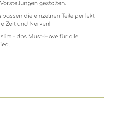
Vorstellungen gestalten.
 passen die einzelnen Teile perfekt
e Zeit und Nerven!
lim – das Must-Have für alle
ied.
ein oder benutze die Schaltflächen,