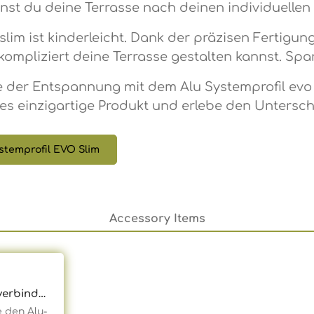
nst du deine Terrasse nach deinen individuellen 
lim ist kinderleicht. Dank der präzisen Fertigung
mpliziert deine Terrasse gestalten kannst. Spar
e der Entspannung mit dem Alu Systemprofil evo s
eses einzigartige Produkt und erlebe den Untersch
stemprofil EVO Slim
Accessory Items
 Anzahl: Gib den gewünschten Wert 
verbinder
 den Alu-