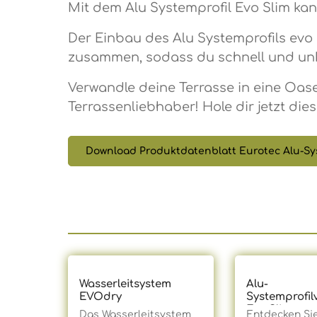
Mit dem Alu Systemprofil Evo Slim kan
Der Einbau des Alu Systemprofils evo s
zusammen, sodass du schnell und unko
Verwandle deine Terrasse in eine Oas
Terrassenliebhaber! Hole dir jetzt di
Download Produktdatenblatt Eurotec Alu-Sy
Produktgalerie überspringen
Wasserleitsystem
Alu-
Produkt
EVOdry
Systemprofil
Evo Slim
Das Wasserleitsystem
Entdecken Sie