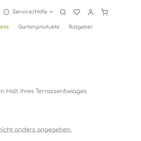
Warenkorb enthä
Service/Hilfe
kte
Gartenprodukte
Ratgeber
en Halt ihres Terrassenbelages
s nicht anders angegeben.