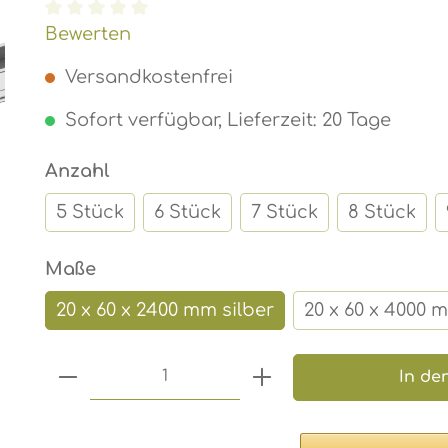
Durchschnittliche Bewertung von 0 von 5 S
Bewerten
Versandkostenfrei
Sofort verfügbar, Lieferzeit: 20 Tage
auswählen
Anzahl
5 Stück
6 Stück
7 Stück
8 Stück
auswählen
Maße
20 x 60 x 2400 mm silber
20 x 60 x 4000 
Produkt Anzahl: Gib den gewünsc
In de