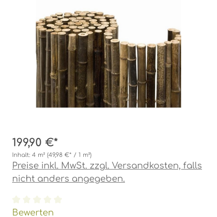
Bildergalerie überspringen
199,90 €*
Inhalt:
4 m²
(49,98 €* / 1 m²)
Preise inkl. MwSt. zzgl. Versandkosten, falls
nicht anders angegeben.
Durchschnittliche Bewertung von 0 von 5 Ste
Bewerten