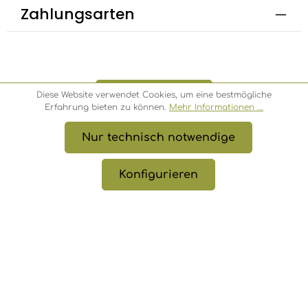
Zahlungsarten
Bestellung widerrufen
Diese Website verwendet Cookies, um eine bestmögliche
Erfahrung bieten zu können.
Mehr Informationen ...
Nur technisch notwendige
* Alle Preise inkl. gesetzl. Mehrwertsteuer zzgl.
Versandkosten
, wenn nicht anders angegeben.
Konfigurieren
© 2026 Bambusbörse