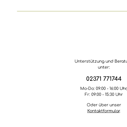
Bambus naturgemäß
ausbildet, wenn er der
Witterung und
besonders
Sonneneinstrahlung
ausgesetzt ist. Die
natürlichen Öle dringen
direkt in den Bambus
ein und schützen ihn
vor dem Austrocknen.
So wird neuer Bambus
imprägniert und bereits
Unterstützung und Berat
behandelter Bambus
unter:
wunderbar aufgefrischt.
Beim Nachanstrich ist
kein Anschleifen
02371 771744
erforderlich. Erfreuen
Sie sich an gepflegten,
Mo-Do: 09:00 - 16:00 Uhr
matt-glänzenden
Fr: 09:00 - 15:30 Uhr
Bambusrohren,
Bambusmatten,
Oder über unser
Bambuszäunen oder -
Kontaktformular
.
dielen! Verarbeitung •
Unser Pflegeöl ist ein
reiner