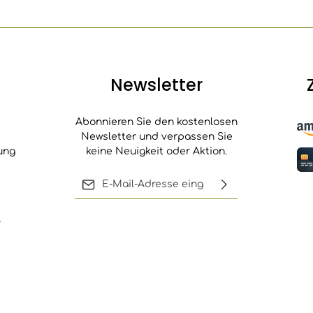
Newsletter
Abonnieren Sie den kostenlosen
Newsletter und verpassen Sie
ung
keine Neuigkeit oder Aktion.
E-Mail-Adresse*
Ich habe die
,
Die mit einem Stern (*) markierten
Datenschutzbestimmungen
Felder sind Pflichtfelder.
zur Kenntnis genommen und
die
AGB
gelesen und bin mit
ihnen einverstanden.