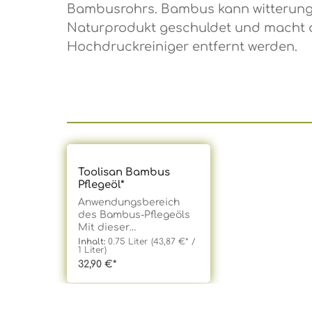
Bambusrohrs. Bambus kann witterungsb
Naturprodukt geschuldet und macht de
Hochdruckreiniger entfernt werden.
Produktgalerie überspringen
Toolisan Bambus
Pflegeöl*
Anwendungsbereich
des Bambus-Pflegeöls
Mit dieser
hochwertigen
Inhalt:
0.75 Liter
(43,87 €* /
1 Liter)
Ölharzbehandlung
32,90 €*
bieten Sie Ihren
Bambusrohren den
optimalen Schutz vor
der silbrigen Patina, die