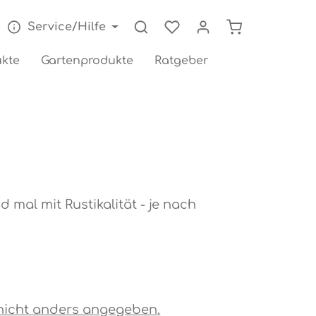
Warenkorb enthä
Service/Hilfe
kte
Gartenprodukte
Ratgeber
mal mit Rustikalität - je nach
s nicht anders angegeben.