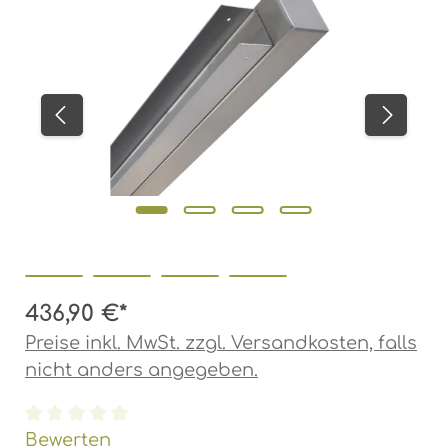
436,90 €*
Preise inkl. MwSt. zzgl. Versandkosten, falls
nicht anders angegeben.
Durchschnittliche Bewertung von 0 von 5 Ste
Bewerten