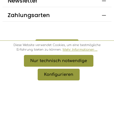
Newsletter
Zahlungsarten
Bestellung widerrufen
Diese Website verwendet Cookies, um eine bestmögliche
Erfahrung bieten zu können.
Mehr Informationen ...
Nur technisch notwendige
* Alle Preise inkl. gesetzl. Mehrwertsteuer zzgl.
Versandkosten
, wenn nicht anders angegeben.
Konfigurieren
© 2026 Bambusbörse