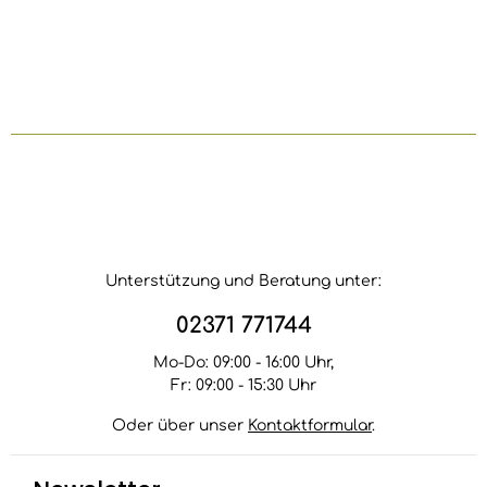
gewünschten Ausführung und Länge. Sie befestigen
damit ein Bambuszaun-Element an einer Seite.Der
genannte Preis bezieht sich auf eine Wandhalterung.
Der Montagesatz ist separat in unserem Shop
erhältlich.
Unterstützung und Beratung unter:
02371 771744
Mo-Do: 09:00 - 16:00 Uhr,
Fr: 09:00 - 15:30 Uhr
Oder über unser
Kontaktformular
.