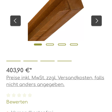
403,90 €*
Preise inkl. MwSt. zzgl. Versandkosten, falls
nicht anders angegeben.
Durchschnittliche Bewertung von 0 von 5 Ste
Bewerten