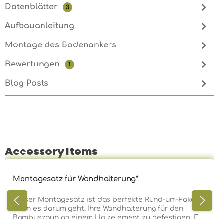
Datenblätter
3
Aufbauanleitung
Montage des Bodenankers
Bewertungen
1
Blog Posts
Accessory Items
Produktgalerie überspringen
Montagesatz für Wandhalterung*
Dieser Montagesatz ist das perfekte Rund-um-Paket,
wenn es darum geht, Ihre Wandhalterung für den
Bambuszaun an einem Holzelement zu befestigen. Es