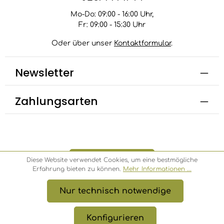
Mo-Do: 09:00 - 16:00 Uhr,
Fr: 09:00 - 15:30 Uhr
Oder über unser
Kontaktformular
.
Newsletter
Zahlungsarten
Bestellung widerrufen
Diese Website verwendet Cookies, um eine bestmögliche
Erfahrung bieten zu können.
Mehr Informationen ...
Nur technisch notwendige
* Alle Preise inkl. gesetzl. Mehrwertsteuer zzgl.
Versandkosten
, wenn nicht anders angegeben.
Konfigurieren
© 2026 Bambusbörse