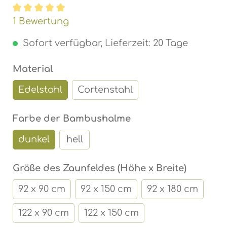
Durchschnittliche Bewertung von 5 von 5 Ste
1 Bewertung
Sofort verfügbar, Lieferzeit: 20 Tage
auswählen
Material
Edelstahl
Cortenstahl
auswählen
Farbe der Bambushalme
dunkel
hell
auswähl
Größe des Zaunfeldes (Höhe x Breite)
92 x 90 cm
92 x 150 cm
92 x 180 cm
122 x 90 cm
122 x 150 cm