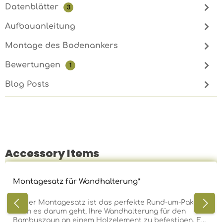
Datenblätter
3
Aufbauanleitung
Montage des Bodenankers
Bewertungen
1
Blog Posts
Accessory Items
Produktgalerie überspringen
Montagesatz für Wandhalterung*
Dieser Montagesatz ist das perfekte Rund-um-Paket,
wenn es darum geht, Ihre Wandhalterung für den
Bambuszaun an einem Holzelement zu befestigen. Es