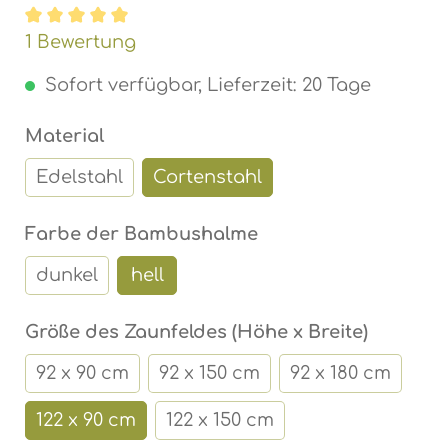
Durchschnittliche Bewertung von 5 von 5 Ste
1 Bewertung
Sofort verfügbar, Lieferzeit: 20 Tage
auswählen
Material
Edelstahl
Cortenstahl
auswählen
Farbe der Bambushalme
dunkel
hell
auswähl
Größe des Zaunfeldes (Höhe x Breite)
92 x 90 cm
92 x 150 cm
92 x 180 cm
122 x 90 cm
122 x 150 cm