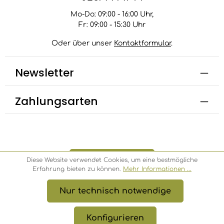
Mo-Do: 09:00 - 16:00 Uhr,
Fr: 09:00 - 15:30 Uhr
Oder über unser
Kontaktformular
.
Newsletter
Zahlungsarten
Bestellung widerrufen
Diese Website verwendet Cookies, um eine bestmögliche
Erfahrung bieten zu können.
Mehr Informationen ...
Nur technisch notwendige
* Alle Preise inkl. gesetzl. Mehrwertsteuer zzgl.
Versandkosten
, wenn nicht anders angegeben.
Konfigurieren
© 2026 Bambusbörse