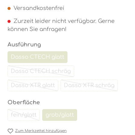
Versandkostenfrei
Zurzeit leider nicht verfügbar. Gerne
können Sie anfragen!
auswählen
Ausführung
Dasso CTECH glatt
(Diese Option ist zurzeit nicht verfügbar
Dasso CTECH schräg
(Diese Option ist zurzeit nicht verfügb
Dasso XTR glatt
Dasso XTR schräg
(Diese Option ist zurzeit nicht verfügbar.)
(Diese Option ist z
auswählen
Oberfläche
fein/glatt
grob/glatt
(Diese Option ist zurzeit nicht verfügbar.)
(Diese Option ist zurzeit nicht
Zum Merkzettel hinzufügen