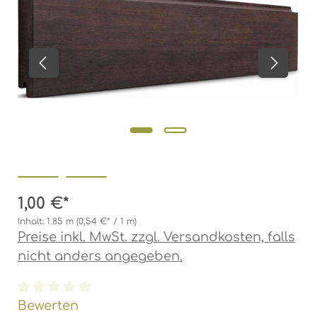
1,00 €*
Inhalt:
1.85 m
(0,54 €* / 1 m)
Preise inkl. MwSt. zzgl. Versandkosten, falls
nicht anders angegeben.
Durchschnittliche Bewertung von 0 von 5 Ste
Bewerten