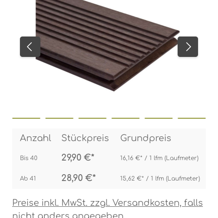
Anzahl
Stückpreis
Grundpreis
29,90 €*
Bis
40
16,16 €* / 1 lfm (Laufmeter)
28,90 €*
Ab
41
15,62 €* / 1 lfm (Laufmeter)
Preise inkl. MwSt. zzgl. Versandkosten, falls
nicht anders angegeben.