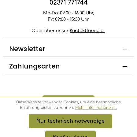
02371 771744
Mo-Do: 09:00 - 16:00 Uhr,
Fr: 09:00 - 15:30 Uhr
Oder über unser
Kontaktformular
.
Newsletter
Zahlungsarten
Bestellung widerrufen
Diese Website verwendet Cookies, um eine bestmögliche
Erfahrung bieten zu können.
Mehr Informationen ...
Nur technisch notwendige
* Alle Preise inkl. gesetzl. Mehrwertsteuer zzgl.
Versandkosten
, wenn nicht anders angegeben.