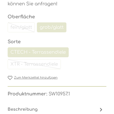
können Sie anfragen!
auswählen
Oberfläche
fein/glatt
grob/glatt
(Diese Option ist zurzeit nicht verfügbar.)
(Diese Option ist zurzeit nicht
auswählen
Sorte
CTECH - Terrassendiele
(Diese Option ist zurzeit nicht verfü
XTR - Terrassendiele
(Diese Option ist zurzeit nicht verfügb
Zum Merkzettel hinzufügen
Produktnummer:
SW10957.1
Beschreibung