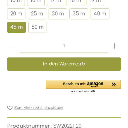
15 m
16 m
17 m
18 m
19 m
20 m
25 m
30 m
35 m
40 m
45 m
50 m
Produkt Anzahl: Gib den gewünschten 
In den Warenkorb
Zum Merkzettel hinzufügen
Produktnummer:
SW20221.20