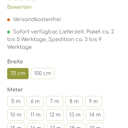
Durchschnittliche Bewertung von 0 von 5 Ste
Bewerten
Versandkostenfrei
Sofort verfügbar, Lieferzeit: Paket ca. 2
bis 5 Werktage, Spedition ca. 3 bis 9
Werktage
auswählen
Breite
70 cm
100 cm
auswählen
Meter
5 m
6 m
7 m
8 m
9 m
10 m
11 m
12 m
13 m
14 m