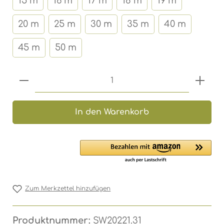
15 m
16 m
17 m
18 m
19 m
20 m
25 m
30 m
35 m
40 m
45 m
50 m
Produkt Anzahl: Gib den gewünschten 
In den Warenkorb
Zum Merkzettel hinzufügen
Produktnummer:
SW20221.31