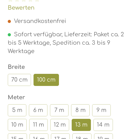
Durchschnittliche Bewertung von 0 von 5 Ste
Bewerten
Versandkostenfrei
Sofort verfügbar, Lieferzeit: Paket ca. 2
bis 5 Werktage, Spedition ca. 3 bis 9
Werktage
auswählen
Breite
70 cm
100 cm
auswählen
Meter
5 m
6 m
7 m
8 m
9 m
10 m
11 m
12 m
13 m
14 m