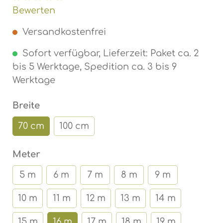
Durchschnittliche Bewertung von 0 von 5 Ste
Bewerten
Versandkostenfrei
Sofort verfügbar, Lieferzeit: Paket ca. 2
bis 5 Werktage, Spedition ca. 3 bis 9
Werktage
auswählen
Breite
70 cm
100 cm
auswählen
Meter
5 m
6 m
7 m
8 m
9 m
10 m
11 m
12 m
13 m
14 m
15 m
16 m
17 m
18 m
19 m