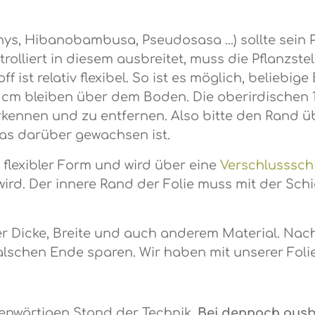
ys, Hibanobambusa, Pseudosasa ...) sollte sein
olliert in diesem ausbreitet, muss die Pflanzste
f ist relativ flexibel. So ist es möglich, beliebi
 10 cm bleiben über dem Boden. Die oberirdischen
rkennen und zu entfernen. Also bitte den Rand üb
twas darüber gewachsen ist.
flexibler Form und wird über eine
Verschlusssch
wird. Der innere Rand der Folie muss mit der Sc
er Dicke, Breite und auch anderem Material. Nac
 falschen Ende sparen. Wir haben mit unserer Fol
enwärtigen Stand der Technik.
Bei dennoch aus