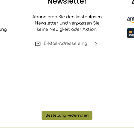
Newsletter
 und 100
. Die
erzinkt.
Abonnieren Sie den kostenlosen
Newsletter und verpassen Sie
ung
keine Neuigkeit oder Aktion.
E-Mail-Adresse*
Ich habe die
,
Die mit einem Stern (*) markierten
Datenschutzbestimmungen
Felder sind Pflichtfelder.
zur Kenntnis genommen und
die
AGB
gelesen und bin mit
ihnen einverstanden.
Bestellung widerrufen