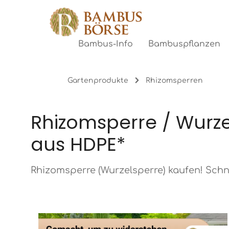
gen
Zur Hauptnavigation springen
Bambus-Info
Bambuspflanzen
Gartenprodukte
Rhizomsperren
Rhizomsperre / Wurze
aus HDPE*
Rhizomsperre (Wurzelsperre) kaufen! Schn
Bildergalerie überspringen