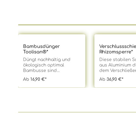
Produktgalerie überspringen
Bambusdünger
Verschlussschie
Toolisan®*
Rhizomsperre*
Düngt nachhaltig und
Diese stabilen S
ökologisch optimal
aus Aluminium d
Bambusse sind
dem Verschließe
Starkzehrer und brauchen
Enden einer
Ab
16,90 €*
Ab
36,90 €*
während ihrer
Rhizomsperre un
Vegetationsperiode
Ausübung von se
regelmäßig Düngergaben,
Druck auf die
um zunächst einmal
Rhizomsperre. Di
gesund zu wachsen und
sollte nicht beim
anschließend gut
Verbinden übers
gestärkt den Winter zu
Entsprechend de
überstehen. Damit das
der von uns an
sicher gelingt, verwenden
Rhizomsperren g
Baumschulen für Bambus
Verschlussschien