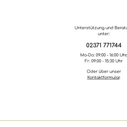
gerne den speziellen
cm (6 Schrauben)
Gräser- und
cm (8 Schrauben)
Bambusdünger Toolisan®.
Schrauben sind v
Das Besondere:
Toolisan® enthält nicht
nur Nährstoffe und
Unterstützung und Berat
Mineralien, die genau auf
unter:
die Bedürfnisse von
Gräsern und Bambus
02371 771744
abgestimmt sind,
sondern sorgt durch
Mo-Do: 09:00 - 16:00 Uhr
seine einzigartige
Fr: 09:00 - 15:30 Uhr
Zusammensetzung aus
Ton- und Humusgranulat,
organischen und
Oder über unser
mineralischen
Kontaktformular
.
Inhaltsstoffen dafür, dass
er über zehn bis 12
Wochen hinweg zu 100
Prozent für die Pflanzen
verfügbar ist. Verhindert
das Ausschwemmen von
Nährstoffen Der beste
Dünger hilft nichts, wenn
er beim nächsten