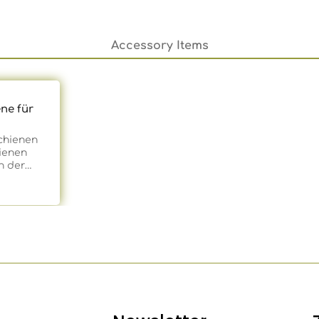
Accessory Items
ne für
chienen
ienen
n der
ter
itlichem
e Folie
tehen.
r Breite
gebotenen
ibt es
en in 70