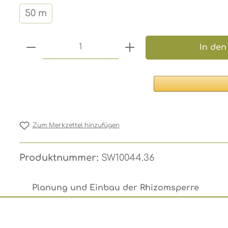
50 m
Produkt Anzahl: Gib den gewünsc
In den
Zum Merkzettel hinzufügen
Produktnummer:
SW10044.36
Planung und Einbau der Rhizomsperre