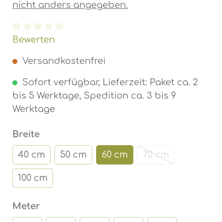
nicht anders angegeben.
Durchschnittliche Bewertung von 0 von 5 Ste
Bewerten
Versandkostenfrei
Sofort verfügbar, Lieferzeit: Paket ca. 2
bis 5 Werktage, Spedition ca. 3 bis 9
Werktage
auswählen
Breite
40 cm
50 cm
60 cm
70 cm
(Diese Option ist
100 cm
auswählen
Meter