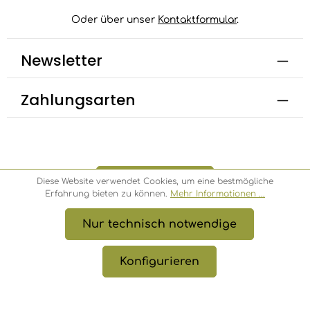
Oder über unser
Kontaktformular
.
Newsletter
Zahlungsarten
Bestellung widerrufen
Diese Website verwendet Cookies, um eine bestmögliche
Erfahrung bieten zu können.
Mehr Informationen ...
Nur technisch notwendige
* Alle Preise inkl. gesetzl. Mehrwertsteuer zzgl.
Versandkosten
, wenn nicht anders angegeben.
Konfigurieren
© 2026 Bambusbörse