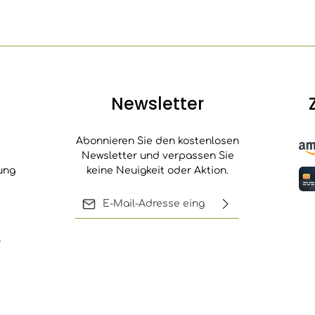
Newsletter
Abonnieren Sie den kostenlosen
Newsletter und verpassen Sie
ung
keine Neuigkeit oder Aktion.
E-Mail-Adresse*
Ich habe die
,
Die mit einem Stern (*) markierten
Datenschutzbestimmungen
Felder sind Pflichtfelder.
zur Kenntnis genommen und
die
AGB
gelesen und bin mit
ihnen einverstanden.