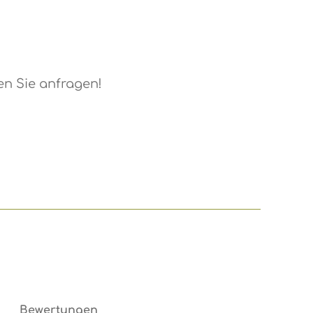
ernen
en Sie anfragen!
ügbar.)
Bewertungen