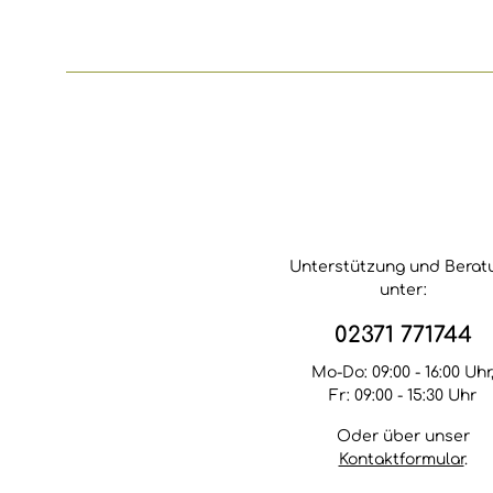
ausbildet, wenn er der
Witterung und besonders
Sonneneinstrahlung
ausgesetzt ist. Die
natürlichen Öle dringen
direkt in den Bambus ein
und schützen ihn vor dem
Austrocknen. So wird
neuer Bambus
imprägniert und bereits
behandelter Bambus
wunderbar aufgefrischt.
Beim Nachanstrich ist
Unterstützung und Berat
kein Anschleifen
unter:
erforderlich. Erfreuen Sie
sich an gepflegten, matt-
glänzenden
02371 771744
Bambusrohren,
Bambusmatten,
Mo-Do: 09:00 - 16:00 Uhr
Bambuszäunen oder -
Fr: 09:00 - 15:30 Uhr
dielen! Verarbeitung •
Unser Pflegeöl ist ein
Oder über unser
reiner
Kontaktformular
.
Oberflächenschutz.• Der
Untergrund muß sauber,