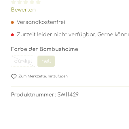
Durchschnittliche Bewertung von 0 von 5 St
Bewerten
Versandkostenfrei
Zurzeit leider nicht verfügbar. Gerne könn
auswählen
Farbe der Bambushalme
dunkel
hell
(Diese Option ist zurzeit nicht verfügbar.)
(Diese Option ist zurzeit nicht verf
Zum Merkzettel hinzufügen
Produktnummer:
SW11429