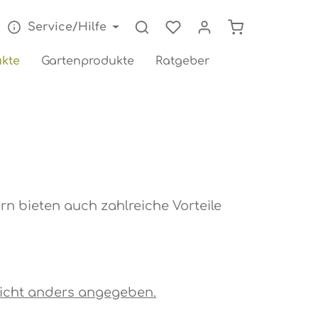
Warenkorb enthä
Service/Hilfe
kte
Gartenprodukte
Ratgeber
n bieten auch zahlreiche Vorteile
s nicht anders angegeben.