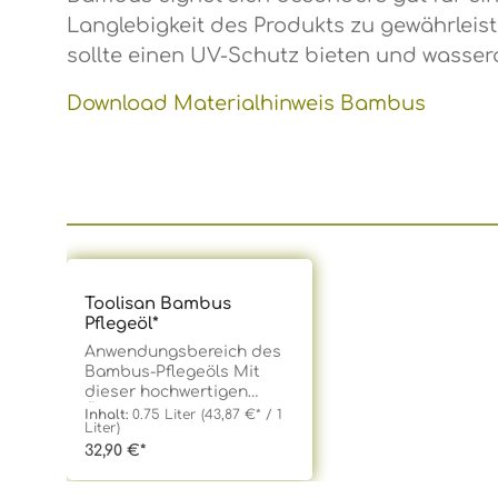
Langlebigkeit des Produkts zu gewährleis
sollte einen UV-Schutz bieten und wasser
Download
Materialhinweis Bambus
Produktgalerie überspringen
Toolisan Bambus
Pflegeöl*
Anwendungsbereich des
Bambus-Pflegeöls Mit
dieser hochwertigen
Ölharzbehandlung bieten
Inhalt:
0.75 Liter
(43,87 €* / 1
Liter)
Sie Ihren Bambusrohren
32,90 €*
den optimalen Schutz vor
der silbrigen Patina, die
Bambus naturgemäß