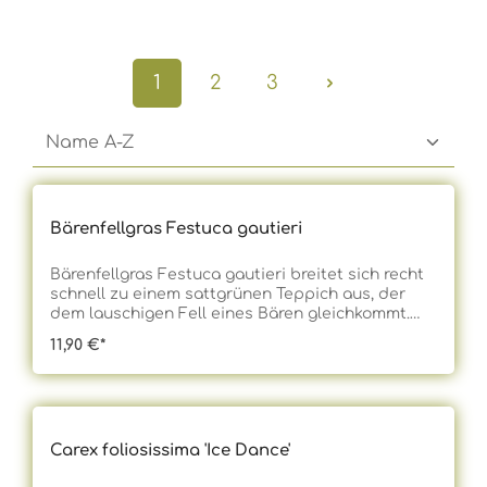
1
2
3
Bärenfellgras Festuca gautieri
Bärenfellgras Festuca gautieri breitet sich recht
schnell zu einem sattgrünen Teppich aus, der
dem lauschigen Fell eines Bären gleichkommt.
Somit prädestiniert es sich zu einem dekorativen
11,90 €*
Bodendecker oder Beeteinfasser. Doch auch zur
Dachbegrünung, in Steingärten oder Kübeln
zeigt es seine besondere Wirkung. Als
Schwingelgras präsentiert es unzählige feine,
bogig überhängende Blätter und punktet mit
Carex foliosissima 'Ice Dance'
immergrünem Blattwerk. Im Sommer bildet
dieses dekorative Ziergras gelbgrüne