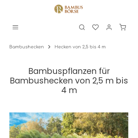
halt springen
Warenk
Bambushecken
Hecken von 2,5 bis 4 m
Bambuspflanzen für
Bambushecken von 2,5 m bis
4 m
Bildergalerie überspringen