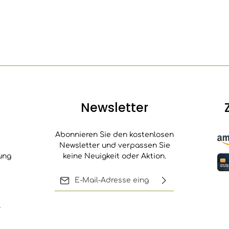
Newsletter
Abonnieren Sie den kostenlosen
Newsletter und verpassen Sie
ung
keine Neuigkeit oder Aktion.
E-Mail-Adresse*
Ich habe die
,
Die mit einem Stern (*) markierten
Datenschutzbestimmungen
Felder sind Pflichtfelder.
zur Kenntnis genommen und