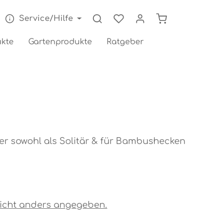
Warenkorb enthä
Service/Hilfe
kte
Gartenprodukte
Ratgeber
der sowohl als Solitär & für Bambushecken
s nicht anders angegeben.