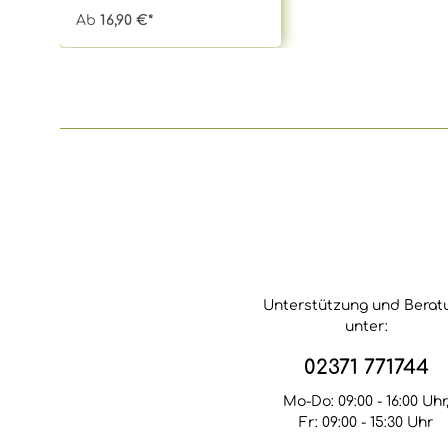
Starkzehrer und brauchen
Ab
16,90 €*
während ihrer
Vegetationsperiode
regelmäßig Düngergaben,
um zunächst einmal
gesund zu wachsen und
anschließend gut
gestärkt den Winter zu
überstehen. Damit das
sicher gelingt, verwenden
Baumschulen für Bambus
gerne den speziellen
Gräser- und
Bambusdünger Toolisan®.
Das Besondere:
Toolisan® enthält nicht
nur Nährstoffe und
Unterstützung und Berat
Mineralien, die genau auf
unter:
die Bedürfnisse von
Gräsern und Bambus
02371 771744
abgestimmt sind,
sondern sorgt durch
Mo-Do: 09:00 - 16:00 Uhr
seine einzigartige
Fr: 09:00 - 15:30 Uhr
Zusammensetzung aus
Ton- und Humusgranulat,