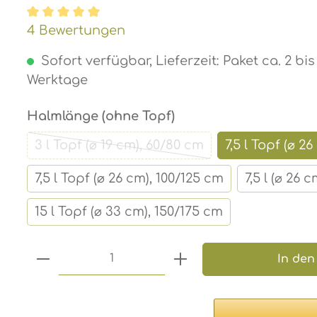
Durchschnittliche Bewertung von 4.8 von 5 
4 Bewertungen
Sofort verfügbar, Lieferzeit: Paket ca. 2 bi
Werktage
auswählen
Halmlänge (ohne Topf)
3 l Topf (⌀ 19 cm), 60/80 cm
7,5 l Topf (⌀ 2
(Diese Option ist zurzeit nicht ver
7,5 l Topf (⌀ 26 cm), 100/125 cm
7,5 l (⌀ 26 
15 l Topf (⌀ 33 cm), 150/175 cm
Produkt Anzahl: Gib den gewünsc
In den