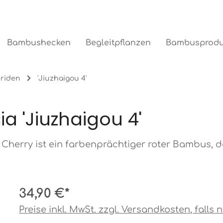
Bambushecken
Begleitpflanzen
Bambusprodu
briden
'Jiuzhaigou 4'
a 'Jiuzhaigou 4'
 Cherry ist ein farbenprächtiger roter Bambus, 
34,90 €*
Preise inkl. MwSt. zzgl. Versandkosten, fall