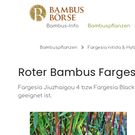
gen
Zur Hauptnavigation springen
Bambuspflanzen
Bambus-Info
Bambuspflanzen
Fargesia nitida & Hy
Roter Bambus Fargesi
Fargesia Jiuzhaigou 4 bzw Fargesia Black
geeignet ist.
Bildergalerie überspringen