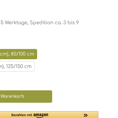
Sternen
s 5 Werktage, Spedition ca. 3 bis 9
6 cm), 80/100 cm
fügbar.)
cm), 125/150 cm
hten Wert ein oder benutze die Scha
 Warenkorb