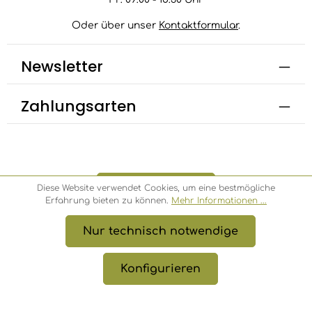
Oder über unser
Kontaktformular
.
Newsletter
Zahlungsarten
Bestellung widerrufen
Diese Website verwendet Cookies, um eine bestmögliche
Erfahrung bieten zu können.
Mehr Informationen ...
Nur technisch notwendige
* Alle Preise inkl. gesetzl. Mehrwertsteuer zzgl.
Versandkosten
, wenn nicht anders angegeben.
Konfigurieren
© 2026 Bambusbörse