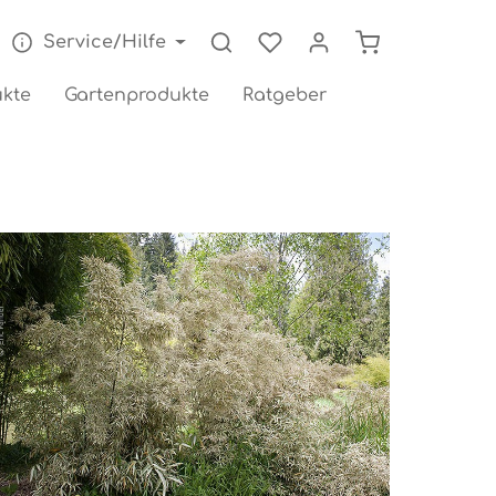
Warenkorb enthä
Service/Hilfe
kte
Gartenprodukte
Ratgeber