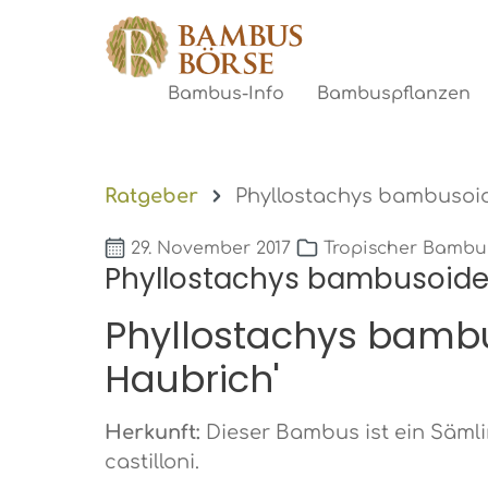
gen
Zur Hauptnavigation springen
Bambus-Info
Bambuspflanzen
Ratgeber
Phyllostachys bambusoid
29. November 2017
Tropischer Bambu
Phyllostachys bambusoides
Phyllostachys bambu
Haubrich'
Herkunft:
Dieser Bambus ist ein Säml
castilloni.