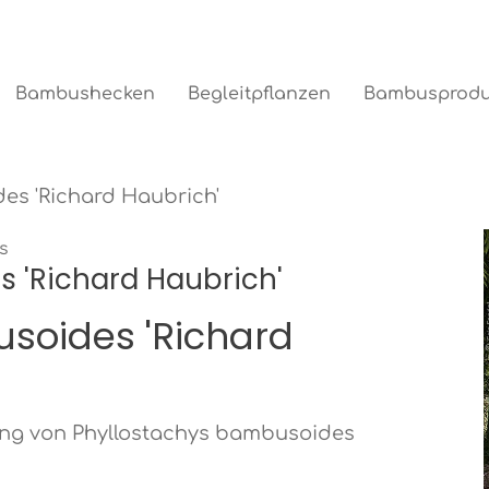
Bambushecken
Begleitpflanzen
Bambusprodu
es 'Richard Haubrich'
s
 'Richard Haubrich'
soides 'Richard
ing von Phyllostachys bambusoides