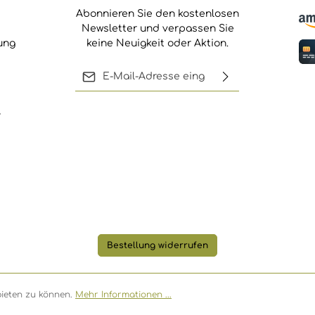
Abonnieren Sie den kostenlosen
Newsletter und verpassen Sie
ung
keine Neuigkeit oder Aktion.
E-Mail-Adresse*
Ich habe die
,
Die mit einem Stern (*) markierten
Datenschutzbestimmungen
Felder sind Pflichtfelder.
zur Kenntnis genommen und
die
AGB
gelesen und bin mit
ihnen einverstanden.
Bestellung widerrufen
bieten zu können.
Mehr Informationen ...
* Alle Preise inkl. gesetzl. Mehrwertsteuer zz