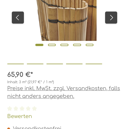
65,90 €*
Inhalt:
3 m²
(21,97 €* / 1 m²)
Preise inkl. MwSt. zzgl. Versandkosten, falls
nicht anders angegeben.
Durchschnittliche Bewertung von 0 von 5 Ste
Bewerten
Versandkostenfrei