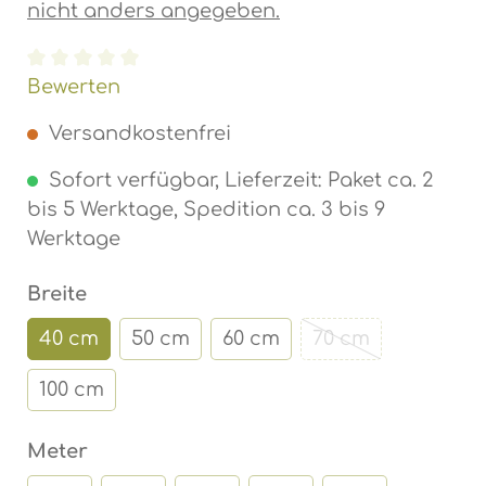
nicht anders angegeben.
Durchschnittliche Bewertung von 0 von 5 Ste
Bewerten
Versandkostenfrei
Sofort verfügbar, Lieferzeit: Paket ca. 2
bis 5 Werktage, Spedition ca. 3 bis 9
Werktage
auswählen
Breite
40 cm
50 cm
60 cm
70 cm
(Diese Option ist
100 cm
auswählen
Meter