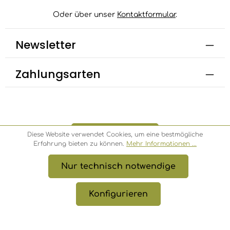
Oder über unser
Kontaktformular
.
Newsletter
Zahlungsarten
Bestellung widerrufen
Diese Website verwendet Cookies, um eine bestmögliche
Erfahrung bieten zu können.
Mehr Informationen ...
Nur technisch notwendige
* Alle Preise inkl. gesetzl. Mehrwertsteuer zzgl.
Versandkosten
, wenn nicht anders angegeben.
Konfigurieren
© 2026 Bambusbörse