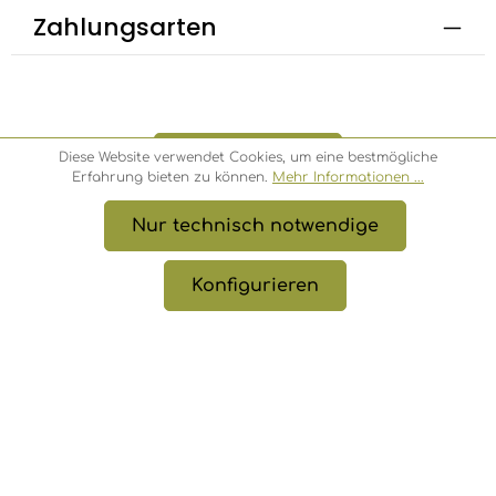
Zahlungsarten
Bestellung widerrufen
Diese Website verwendet Cookies, um eine bestmögliche
Erfahrung bieten zu können.
Mehr Informationen ...
Nur technisch notwendige
* Alle Preise inkl. gesetzl. Mehrwertsteuer zzgl.
Versandkosten
, wenn nicht anders angegeben.
Konfigurieren
© 2026 Bambusbörse