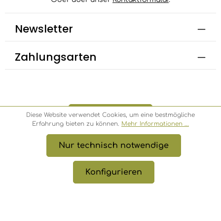
Newsletter
Zahlungsarten
Bestellung widerrufen
Diese Website verwendet Cookies, um eine bestmögliche
Erfahrung bieten zu können.
Mehr Informationen ...
Nur technisch notwendige
* Alle Preise inkl. gesetzl. Mehrwertsteuer zzgl.
Versandkosten
, wenn nicht anders angegeben.
Konfigurieren
© 2026 Bambusbörse