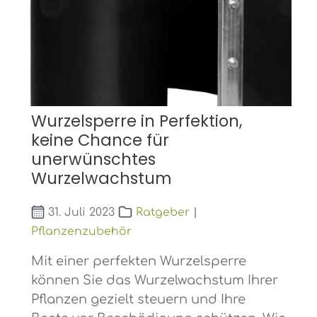
Wurzelsperre in Perfektion,
keine Chance für
unerwünschtes
Wurzelwachstum
31. Juli 2023
Ratgeber
|
Pflanzenzubehör
Mit einer perfekten Wurzelsperre
können Sie das Wurzelwachstum Ihrer
Pflanzen gezielt steuern und Ihre